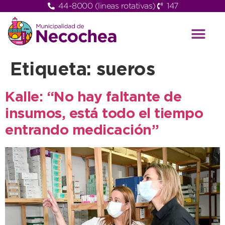
44-8000 (lineas rotativas)
147
Etiqueta:
sueros
Kalle: “No hay faltante de
insumos, está todo el tiempo
entrando medicación”