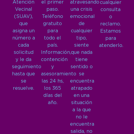
Atención
el primer
atravesando
cualquier
Vecinal
paso.
una crisis
consulta
(SUAV),
Teléfono
emocional
o
que
gratuito
de
reclamo.
asigna un
para
cualquier
Estamos
número a
todo el
tipo,
para
cada
país.
siente
atenderlo.
solicitud
Información,
que nada
y le da
contención
tiene
seguimiento
y
sentido o
hasta que
asesoramiento
se
se
las 24 hs,
encuentra
resuelve.
los 365
atrapado
días del
en una
año.
situación
a la que
no le
encuentra
salida, no