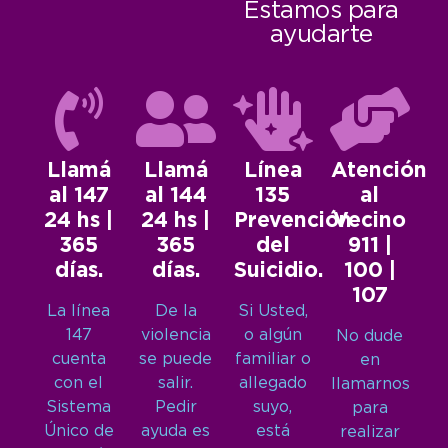
Estamos para
ayudarte
Llamá
Llamá
Línea
Atención
al 147
al 144
135
al
24 hs |
24 hs |
Prevención
Vecino
365
365
del
911 |
días.
días.
Suicidio.
100 |
107
La línea
De la
Si Usted,
147
violencia
o algún
No dude
cuenta
se puede
familiar o
en
con el
salir.
allegado
llamarnos
Sistema
Pedir
suyo,
para
Único de
ayuda es
está
realizar