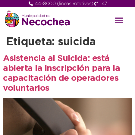
44-8000 (lineas rotativas)
147
Etiqueta:
suicida
Asistencia al Suicida: está
abierta la inscripción para la
capacitación de operadores
voluntarios