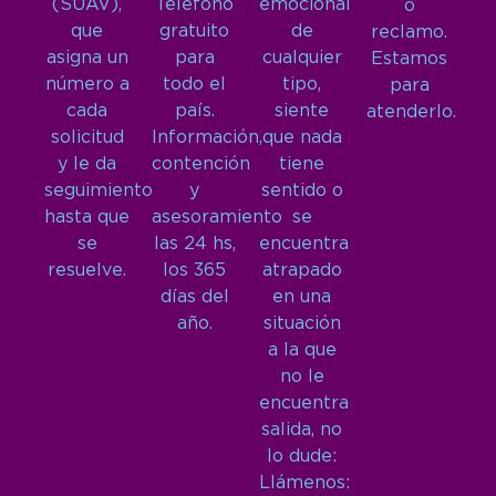
(SUAV),
Teléfono
emocional
o
que
gratuito
de
reclamo.
asigna un
para
cualquier
Estamos
número a
todo el
tipo,
para
cada
país.
siente
atenderlo.
solicitud
Información,
que nada
y le da
contención
tiene
seguimiento
y
sentido o
hasta que
asesoramiento
se
se
las 24 hs,
encuentra
resuelve.
los 365
atrapado
días del
en una
año.
situación
a la que
no le
encuentra
salida, no
lo dude:
Llámenos: