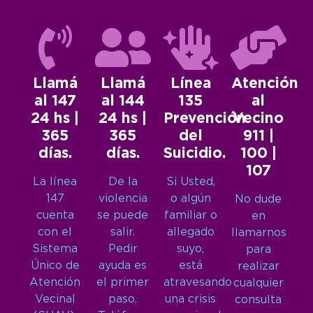
Llamá
Llamá
Línea
Atención
al 147
al 144
135
al
24 hs |
24 hs |
Prevención
Vecino
365
365
del
911 |
días.
días.
Suicidio.
100 |
107
La línea
De la
Si Usted,
147
violencia
o algún
No dude
cuenta
se puede
familiar o
en
con el
salir.
allegado
llamarnos
Sistema
Pedir
suyo,
para
Único de
ayuda es
está
realizar
Atención
el primer
atravesando
cualquier
Vecinal
paso.
una crisis
consulta