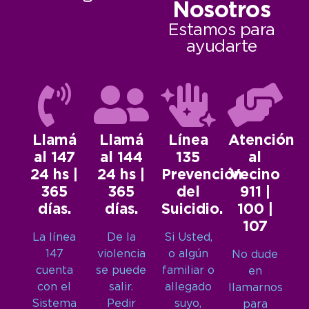
Nosotros
Estamos para
ayudarte
Llamá
Llamá
Línea
Atención
al 147
al 144
135
al
24 hs |
24 hs |
Prevención
Vecino
365
365
del
911 |
días.
días.
Suicidio.
100 |
107
La línea
De la
Si Usted,
147
violencia
o algún
No dude
cuenta
se puede
familiar o
en
con el
salir.
allegado
llamarnos
Sistema
Pedir
suyo,
para