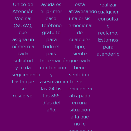
Único de
ayuda es
está
realizar
Atención
el primer
atravesando
cualquier
Vecinal
paso.
una crisis
consulta
(SUAV),
Teléfono
emocional
o
que
gratuito
de
reclamo.
asigna un
para
cualquier
Estamos
número a
todo el
tipo,
para
cada
país.
siente
atenderlo.
solicitud
Información,
que nada
y le da
contención
tiene
seguimiento
y
sentido o
hasta que
asesoramiento
se
se
las 24 hs,
encuentra
resuelve.
los 365
atrapado
días del
en una
año.
situación
a la que
no le