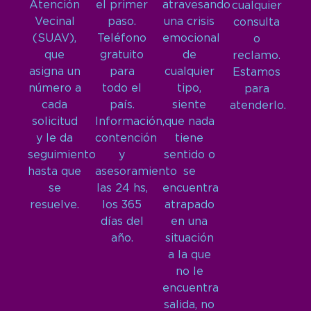
Atención
el primer
atravesando
cualquier
Vecinal
paso.
una crisis
consulta
(SUAV),
Teléfono
emocional
o
que
gratuito
de
reclamo.
asigna un
para
cualquier
Estamos
número a
todo el
tipo,
para
cada
país.
siente
atenderlo.
solicitud
Información,
que nada
y le da
contención
tiene
seguimiento
y
sentido o
hasta que
asesoramiento
se
se
las 24 hs,
encuentra
resuelve.
los 365
atrapado
días del
en una
año.
situación
a la que
no le
encuentra
salida, no