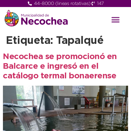
44-8000 (lineas rotativas)
147
Etiqueta:
Tapalqué
Necochea se promocionó en
Balcarce e ingresó en el
catálogo termal bonaerense