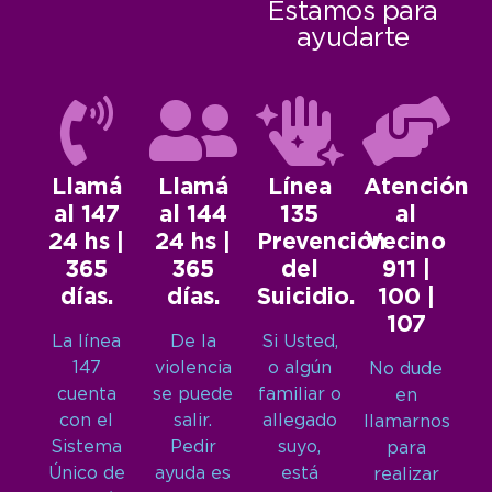
Estamos para
ayudarte
Llamá
Llamá
Línea
Atención
al 147
al 144
135
al
24 hs |
24 hs |
Prevención
Vecino
365
365
del
911 |
días.
días.
Suicidio.
100 |
107
La línea
De la
Si Usted,
147
violencia
o algún
No dude
cuenta
se puede
familiar o
en
con el
salir.
allegado
llamarnos
Sistema
Pedir
suyo,
para
Único de
ayuda es
está
realizar