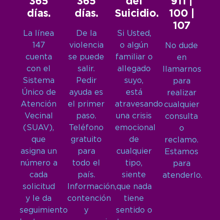
365
365
del
911 |
días.
días.
Suicidio.
100 |
107
La línea
De la
Si Usted,
147
violencia
o algún
No dude
cuenta
se puede
familiar o
en
con el
salir.
allegado
llamarnos
Sistema
Pedir
suyo,
para
Único de
ayuda es
está
realizar
Atención
el primer
atravesando
cualquier
Vecinal
paso.
una crisis
consulta
(SUAV),
Teléfono
emocional
o
que
gratuito
de
reclamo.
asigna un
para
cualquier
Estamos
número a
todo el
tipo,
para
cada
país.
siente
atenderlo.
solicitud
Información,
que nada
y le da
contención
tiene
seguimiento
y
sentido o