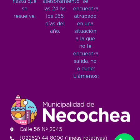
hasta que
asesoramiento
se
se
las 24 hs,
encuentra
resuelve.
los 365
atrapado
días del
en una
año.
situación
a la que
no le
encuentra
salida, no
lo dude:
Llámenos:
Calle 56 Nº 2945
(02262) 44 8000 (lineas rotativas)