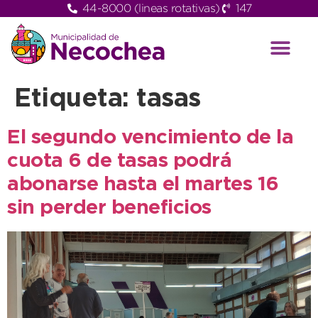
44-8000 (lineas rotativas)
147
Etiqueta:
tasas
El segundo vencimiento de la
cuota 6 de tasas podrá
abonarse hasta el martes 16
sin perder beneficios