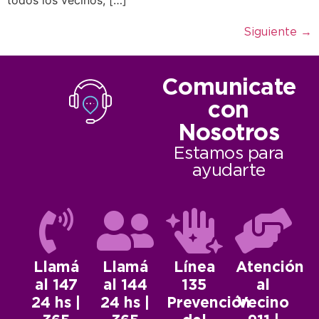
Siguiente
→
Comunicate
con
Nosotros
Estamos para
ayudarte
Llamá
Llamá
Línea
Atención
al 147
al 144
135
al
24 hs |
24 hs |
Prevención
Vecino