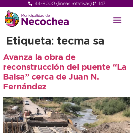
44-8000 (lineas rotativas)
147
Etiqueta:
tecma sa
Avanza la obra de
reconstrucción del puente “La
Balsa” cerca de Juan N.
Fernández