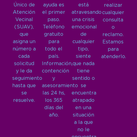
Único de
ayuda es
está
realizar
Atención
el primer
atravesando
cualquier
Vecinal
paso.
una crisis
consulta
(SUAV),
Teléfono
emocional
o
que
gratuito
de
reclamo.
asigna un
para
cualquier
Estamos
número a
todo el
tipo,
para
cada
país.
siente
atenderlo.
solicitud
Información,
que nada
y le da
contención
tiene
seguimiento
y
sentido o
hasta que
asesoramiento
se
se
las 24 hs,
encuentra
resuelve.
los 365
atrapado
días del
en una
año.
situación
a la que
no le