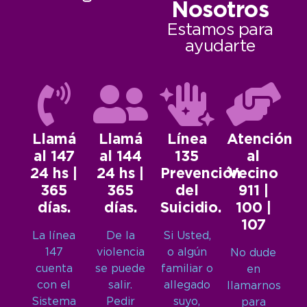
Nosotros
Estamos para
ayudarte
Llamá
Llamá
Línea
Atención
al 147
al 144
135
al
24 hs |
24 hs |
Prevención
Vecino
365
365
del
911 |
días.
días.
Suicidio.
100 |
107
La línea
De la
Si Usted,
147
violencia
o algún
No dude
cuenta
se puede
familiar o
en
con el
salir.
allegado
llamarnos
Sistema
Pedir
suyo,
para