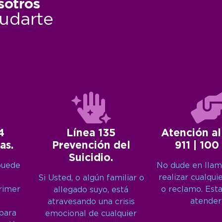
sotros
udarte
4
Línea 135
Atención al
as.
Prevención del
911 | 100
Suicidio.
puede
No dude en llam
realizar cualqui
Si Usted, o algún familiar o
primer
o reclamo. Est
allegado suyo, está
atender
atravesando una crisis
 para
emocional de cualquier