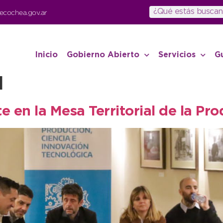
ecochea.gov.ar
Inicio
Gobierno Abierto
Servicios
G
l
 en la Mesa Territorial de la Pr