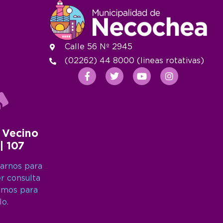
Calle 56 Nº 2945
(02262) 44 8000 (lineas rotativas)
 Vecino
 | 107
arnos para
er consulta
amos para
lo.