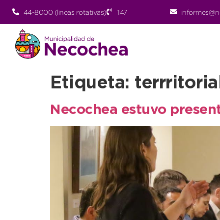
44-8000 (lineas rotativas)
147
informes@n
Etiqueta:
terrritoria
Necochea estuvo presente