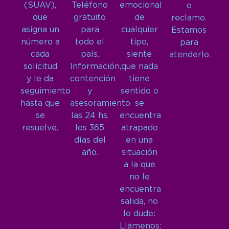
(SUAV),
Teléfono
emocional
o
que
gratuito
de
reclamo.
asigna un
para
cualquier
Estamos
número a
todo el
tipo,
para
cada
país.
siente
atenderlo.
solicitud
Información,
que nada
y le da
contención
tiene
seguimiento
y
sentido o
hasta que
asesoramiento
se
se
las 24 hs,
encuentra
resuelve.
los 365
atrapado
días del
en una
año.
situación
a la que
no le
encuentra
salida, no
lo dude:
Llámenos: