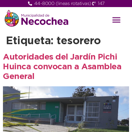
44-8000 (lineas rotativas)
147
Etiqueta:
tesorero
Autoridades del Jardín Pichi
Huinca convocan a Asamblea
General