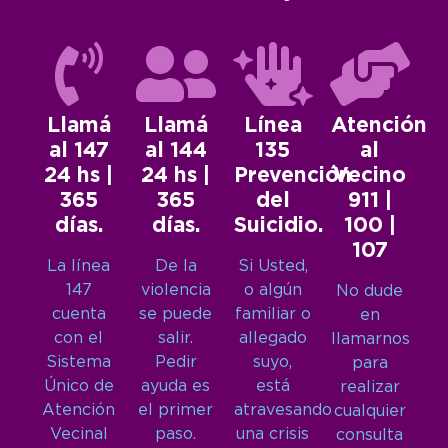
Llamá
Llamá
Línea
Atención
al 147
al 144
135
al
24 hs |
24 hs |
Prevención
Vecino
365
365
del
911 |
días.
días.
Suicidio.
100 |
107
La línea
De la
Si Usted,
147
violencia
o algún
No dude
cuenta
se puede
familiar o
en
con el
salir.
allegado
llamarnos
Sistema
Pedir
suyo,
para
Único de
ayuda es
está
realizar
Atención
el primer
atravesando
cualquier
Vecinal
paso.
una crisis
consulta