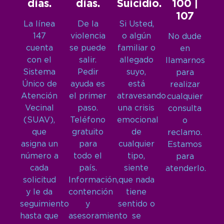
días.
días.
Suicidio.
100 |
107
La línea
De la
Si Usted,
147
violencia
o algún
No dude
cuenta
se puede
familiar o
en
con el
salir.
allegado
llamarnos
Sistema
Pedir
suyo,
para
Único de
ayuda es
está
realizar
Atención
el primer
atravesando
cualquier
Vecinal
paso.
una crisis
consulta
(SUAV),
Teléfono
emocional
o
que
gratuito
de
reclamo.
asigna un
para
cualquier
Estamos
número a
todo el
tipo,
para
cada
país.
siente
atenderlo.
solicitud
Información,
que nada
y le da
contención
tiene
seguimiento
y
sentido o
hasta que
asesoramiento
se