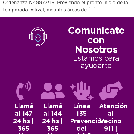
Ordenanza Nº 9977/19. Previendo el pronto inicio de la
temporada estival, distintas áreas de […]
Comunicate
con
Nosotros
Estamos para
ayudarte
Llamá
Llamá
Línea
Atención
al 147
al 144
135
al
24 hs |
24 hs |
Prevención
Vecino
365
365
del
911 |