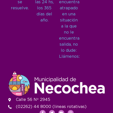
se
las 24 hs,
encuentra
resuelve.
los 365
atrapado
días del
en una
año.
situación
a la que
no le
encuentra
salida, no
lo dude:
Llámenos:
Calle 56 Nº 2945
(02262) 44 8000 (lineas rotativas)