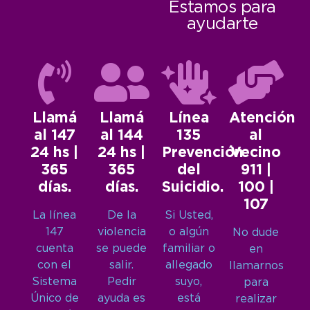
Estamos para
ayudarte
Llamá
Llamá
Línea
Atención
al 147
al 144
135
al
24 hs |
24 hs |
Prevención
Vecino
365
365
del
911 |
días.
días.
Suicidio.
100 |
107
La línea
De la
Si Usted,
147
violencia
o algún
No dude
cuenta
se puede
familiar o
en
con el
salir.
allegado
llamarnos
Sistema
Pedir
suyo,
para
Único de
ayuda es
está
realizar