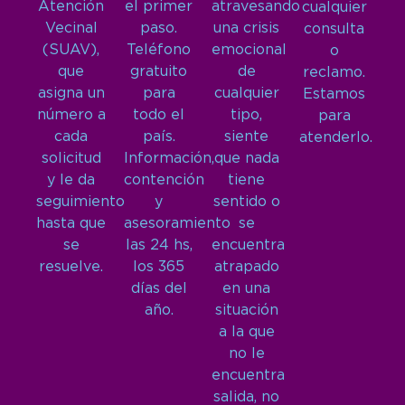
Atención
el primer
atravesando
cualquier
Vecinal
paso.
una crisis
consulta
(SUAV),
Teléfono
emocional
o
que
gratuito
de
reclamo.
asigna un
para
cualquier
Estamos
número a
todo el
tipo,
para
cada
país.
siente
atenderlo.
solicitud
Información,
que nada
y le da
contención
tiene
seguimiento
y
sentido o
hasta que
asesoramiento
se
se
las 24 hs,
encuentra
resuelve.
los 365
atrapado
días del
en una
año.
situación
a la que
no le
encuentra
salida, no