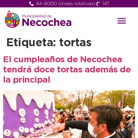
44-8000 (lineas rotativas)
147
Etiqueta:
tortas
El cumpleaños de Necochea
tendrá doce tortas además de
la principal