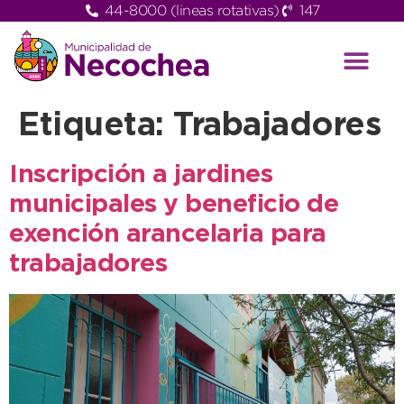
44-8000 (lineas rotativas)
147
Etiqueta:
Trabajadores
Inscripción a jardines
municipales y beneficio de
exención arancelaria para
trabajadores