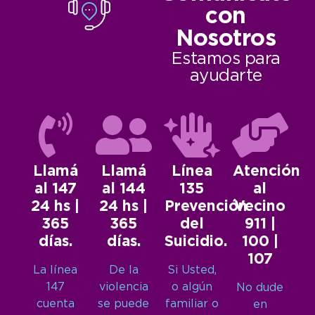
con
Nosotros
Estamos para
ayudarte
Llamá
Llamá
Línea
Atención
al 147
al 144
135
al
24 hs |
24 hs |
Prevención
Vecino
365
365
del
911 |
días.
días.
Suicidio.
100 |
107
La línea
De la
Si Usted,
147
violencia
o algún
No dude
cuenta
se puede
familiar o
en