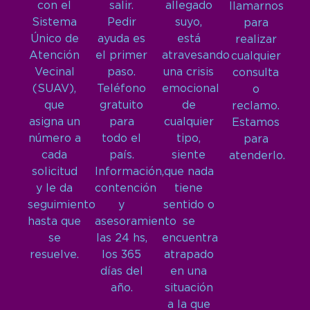
con el
salir.
allegado
llamarnos
Sistema
Pedir
suyo,
para
Único de
ayuda es
está
realizar
Atención
el primer
atravesando
cualquier
Vecinal
paso.
una crisis
consulta
(SUAV),
Teléfono
emocional
o
que
gratuito
de
reclamo.
asigna un
para
cualquier
Estamos
número a
todo el
tipo,
para
cada
país.
siente
atenderlo.
solicitud
Información,
que nada
y le da
contención
tiene
seguimiento
y
sentido o
hasta que
asesoramiento
se
se
las 24 hs,
encuentra
resuelve.
los 365
atrapado
días del
en una
año.
situación
a la que