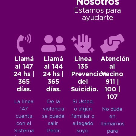
Nosotros
Estamos para
ayudarte
Llamá
Llamá
Línea
Atención
al 147
al 144
135
al
24 hs |
24 hs |
Prevención
Vecino
365
365
del
911 |
días.
días.
Suicidio.
100 |
107
La línea
De la
Si Usted,
147
violencia
o algún
No dude
cuenta
se puede
familiar o
en
con el
salir.
allegado
llamarnos
Sistema
Pedir
suyo,
para