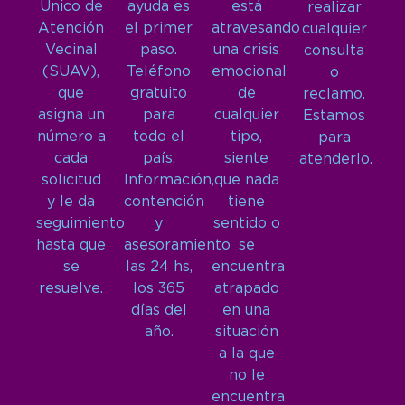
Único de
ayuda es
está
realizar
Atención
el primer
atravesando
cualquier
Vecinal
paso.
una crisis
consulta
(SUAV),
Teléfono
emocional
o
que
gratuito
de
reclamo.
asigna un
para
cualquier
Estamos
número a
todo el
tipo,
para
cada
país.
siente
atenderlo.
solicitud
Información,
que nada
y le da
contención
tiene
seguimiento
y
sentido o
hasta que
asesoramiento
se
se
las 24 hs,
encuentra
resuelve.
los 365
atrapado
días del
en una
año.
situación
a la que
no le
encuentra