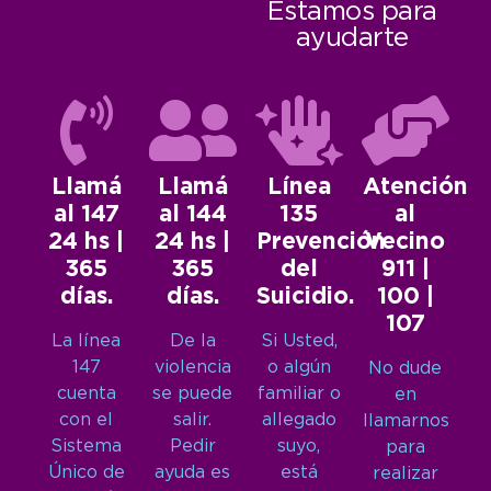
Estamos para
ayudarte
Llamá
Llamá
Línea
Atención
al 147
al 144
135
al
24 hs |
24 hs |
Prevención
Vecino
365
365
del
911 |
días.
días.
Suicidio.
100 |
107
La línea
De la
Si Usted,
147
violencia
o algún
No dude
cuenta
se puede
familiar o
en
con el
salir.
allegado
llamarnos
Sistema
Pedir
suyo,
para
Único de
ayuda es
está
realizar