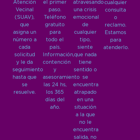
Atención
el primer
atravesando
cualquier
Vecinal
paso.
una crisis
consulta
(SUAV),
Teléfono
emocional
o
que
gratuito
de
reclamo.
asigna un
para
cualquier
Estamos
número a
todo el
tipo,
para
cada
país.
siente
atenderlo.
solicitud
Información,
que nada
y le da
contención
tiene
seguimiento
y
sentido o
hasta que
asesoramiento
se
se
las 24 hs,
encuentra
resuelve.
los 365
atrapado
días del
en una
año.
situación
a la que
no le
encuentra
salida, no