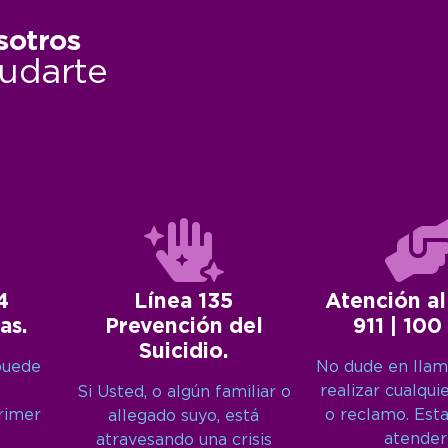
sotros
udarte
4
Línea 135
Atención al
as.
Prevención del
911 | 100
Suicidio.
puede
No dude en llam
realizar cualqui
Si Usted, o algún familiar o
primer
o reclamo. Est
allegado suyo, está
atender
atravesando una crisis