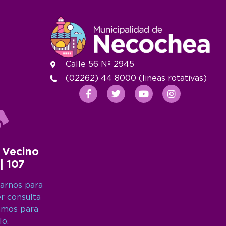
Calle 56 Nº 2945
(02262) 44 8000 (lineas rotativas)
 Vecino
 | 107
arnos para
er consulta
amos para
lo.