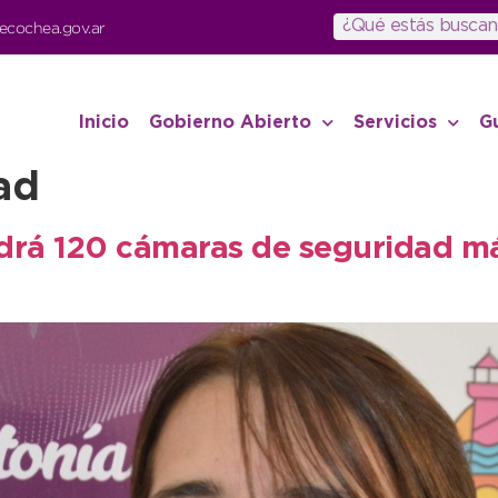
ecochea.gov.ar
Inicio
Gobierno Abierto
Servicios
G
ad
drá 120 cámaras de seguridad má