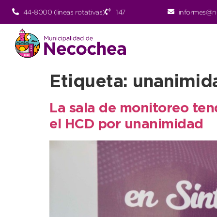
44-8000 (lineas rotativas)
147
informes@n
Etiqueta:
unanimid
La sala de monitoreo ten
el HCD por unanimidad