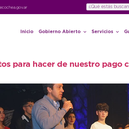
ecochea.gov.ar
Inicio
Gobierno Abierto
Servicios
G
os para hacer de nuestro pago ch