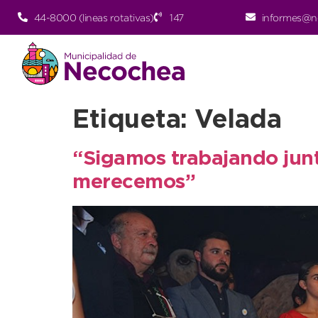
44-8000 (lineas rotativas)
147
informes@n
Etiqueta:
Velada
“Sigamos trabajando junt
merecemos”