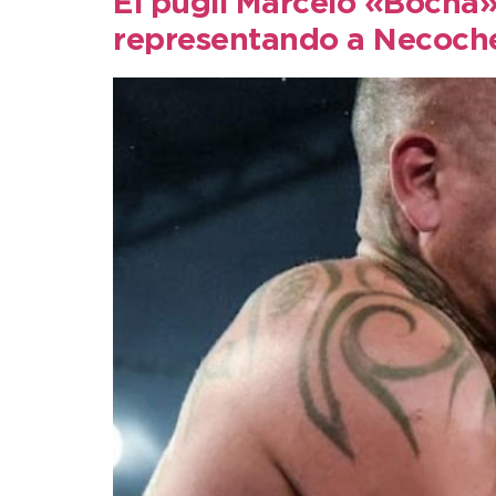
El púgil Marcelo «Bocha»
representando a Necoch