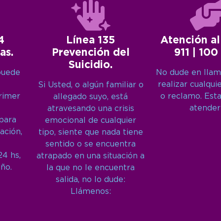
4
Línea 135
Atención al
as.
Prevención del
911 | 100
Suicidio.
puede
No dude en llam
realizar cualqui
Si Usted, o algún familiar o
primer
o reclamo. Est
allegado suyo, está
atender
atravesando una crisis
 para
emocional de cualquier
ación,
tipo, siente que nada tiene
sentido o se encuentra
24 hs,
atrapado en una situación a
año.
la que no le encuentra
salida, no lo dude:
Llámenos: