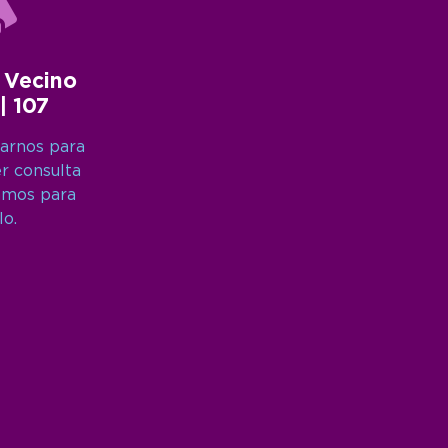
 Vecino
 | 107
arnos para
er consulta
amos para
lo.