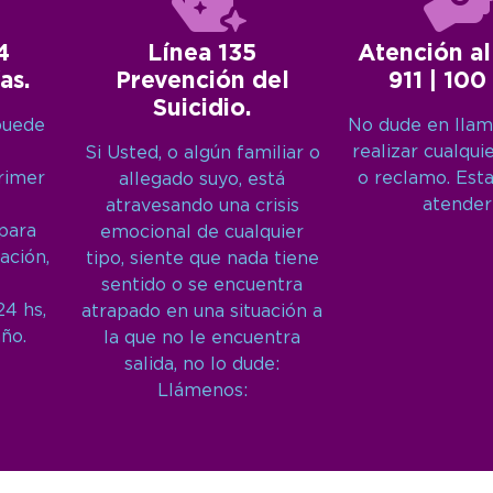
4
Línea 135
Atención al
as.
Prevención del
911 | 100
Suicidio.
puede
No dude en llam
realizar cualqui
Si Usted, o algún familiar o
primer
o reclamo. Est
allegado suyo, está
atender
atravesando una crisis
 para
emocional de cualquier
ación,
tipo, siente que nada tiene
sentido o se encuentra
24 hs,
atrapado en una situación a
año.
la que no le encuentra
salida, no lo dude:
Llámenos: