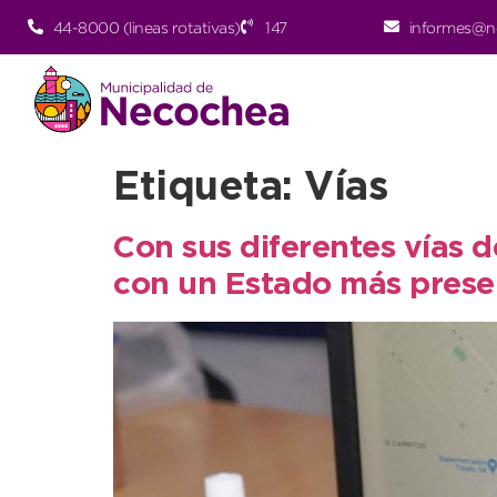
44-8000 (lineas rotativas)
147
informes@n
Etiqueta:
Vías
Con sus diferentes vías 
con un Estado más prese