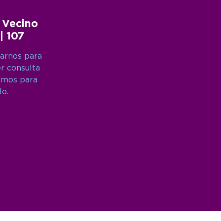
 Vecino
 | 107
arnos para
er consulta
amos para
lo.