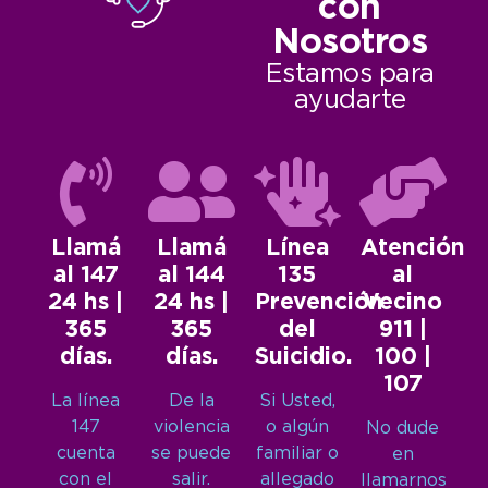
con
Nosotros
Estamos para
ayudarte
Llamá
Llamá
Línea
Atención
al 147
al 144
135
al
24 hs |
24 hs |
Prevención
Vecino
365
365
del
911 |
días.
días.
Suicidio.
100 |
107
La línea
De la
Si Usted,
147
violencia
o algún
No dude
cuenta
se puede
familiar o
en
con el
salir.
allegado
llamarnos