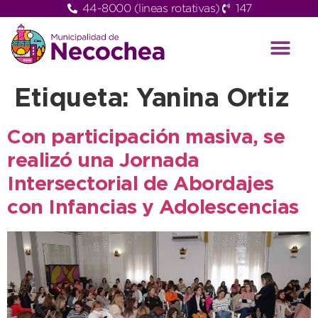
44-8000 (lineas rotativas)
147
Etiqueta:
Yanina Ortiz
Con participación masiva, se
realizó una Jornada
Intersectorial de Abordajes
con Infancias y Adolescencias