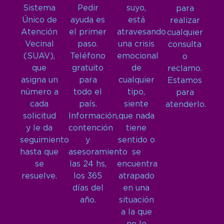
Sistema
Pedir
suyo,
para
Único de
ayuda es
está
realizar
Atención
el primer
atravesando
cualquier
Vecinal
paso.
una crisis
consulta
(SUAV),
Teléfono
emocional
o
que
gratuito
de
reclamo.
asigna un
para
cualquier
Estamos
número a
todo el
tipo,
para
cada
país.
siente
atenderlo.
solicitud
Información,
que nada
y le da
contención
tiene
seguimiento
y
sentido o
hasta que
asesoramiento
se
se
las 24 hs,
encuentra
resuelve.
los 365
atrapado
días del
en una
año.
situación
a la que