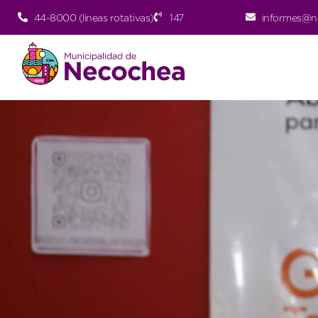
44-8000 (lineas rotativas)
147
informes@n