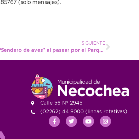
85767 (solo mensajes).
SIGUIENTE
Ya se puede observar el “Sendero de aves” al pasear por el Parque Miguel Lillo
Calle 56 Nº 2945
(02262) 44 8000 (lineas rotativas)