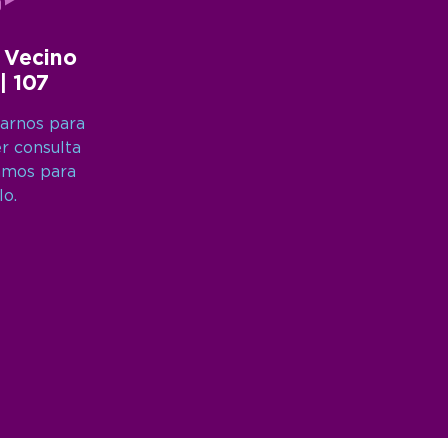
 Vecino
 | 107
arnos para
er consulta
amos para
lo.