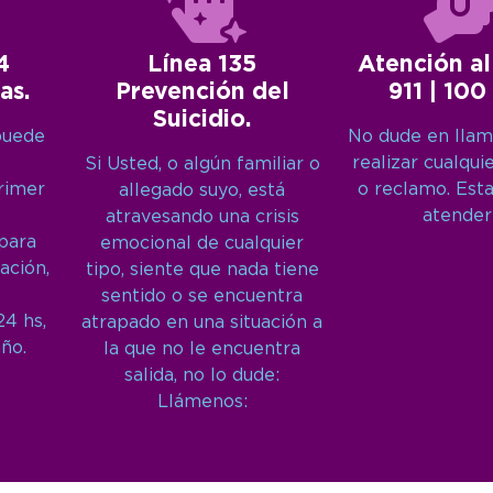
4
Línea 135
Atención al
as.
Prevención del
911 | 100
Suicidio.
puede
No dude en llam
realizar cualqui
Si Usted, o algún familiar o
primer
o reclamo. Est
allegado suyo, está
atender
atravesando una crisis
 para
emocional de cualquier
ación,
tipo, siente que nada tiene
sentido o se encuentra
24 hs,
atrapado en una situación a
año.
la que no le encuentra
salida, no lo dude:
Llámenos: