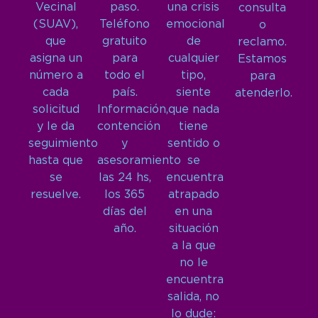
Vecinal
paso.
una crisis
consulta
(SUAV),
Teléfono
emocional
o
que
gratuito
de
reclamo.
asigna un
para
cualquier
Estamos
número a
todo el
tipo,
para
cada
país.
siente
atenderlo.
solicitud
Información,
que nada
y le da
contención
tiene
seguimiento
y
sentido o
hasta que
asesoramiento
se
se
las 24 hs,
encuentra
resuelve.
los 365
atrapado
días del
en una
año.
situación
a la que
no le
encuentra
salida, no
lo dude: