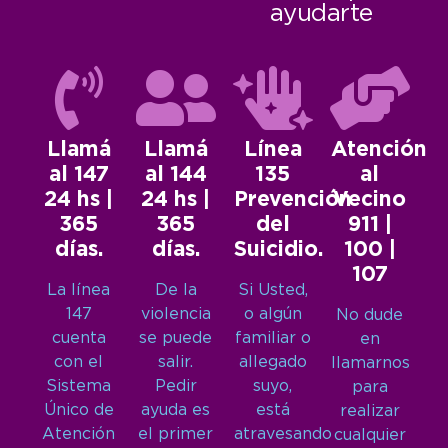
ayudarte
Llamá
Llamá
Línea
Atención
al 147
al 144
135
al
24 hs |
24 hs |
Prevención
Vecino
365
365
del
911 |
días.
días.
Suicidio.
100 |
107
La línea
De la
Si Usted,
147
violencia
o algún
No dude
cuenta
se puede
familiar o
en
con el
salir.
allegado
llamarnos
Sistema
Pedir
suyo,
para
Único de
ayuda es
está
realizar
Atención
el primer
atravesando
cualquier