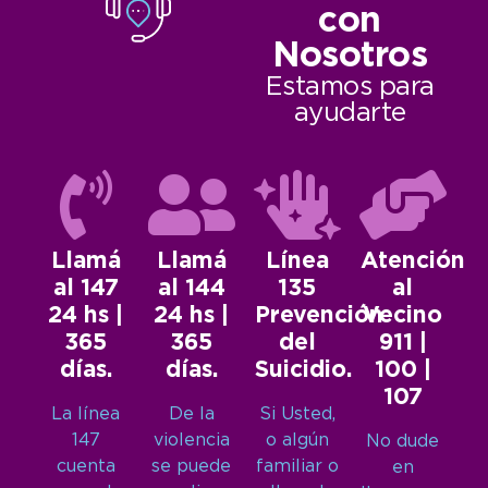
con
Nosotros
Estamos para
ayudarte
Llamá
Llamá
Línea
Atención
al 147
al 144
135
al
24 hs |
24 hs |
Prevención
Vecino
365
365
del
911 |
días.
días.
Suicidio.
100 |
107
La línea
De la
Si Usted,
147
violencia
o algún
No dude
cuenta
se puede
familiar o
en