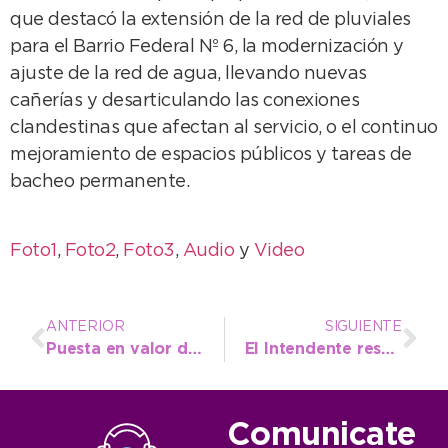
que destacó la extensión de la red de pluviales
para el Barrio Federal Nº 6, la modernización y
ajuste de la red de agua, llevando nuevas
cañerías y desarticulando las conexiones
clandestinas que afectan al servicio, o el continuo
mejoramiento de espacios públicos y tareas de
bacheo permanente.
Foto1
,
Foto2
,
Foto3
,
Audio
y
Video
ANTERIOR
SIGUIENTE
Puesta en valor del Patio de los Cerezos: Arturo Rojas valoró el trabajo conjunto con la comunidad japonesa
El Intendente resaltó los valores y principios sobre los que se forjó Ramón Santamarina
Comunicate