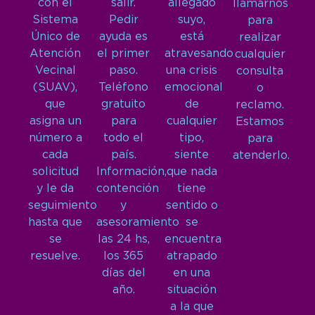
con el
salir.
allegado
llamarnos
Sistema
Pedir
suyo,
para
Único de
ayuda es
está
realizar
Atención
el primer
atravesando
cualquier
Vecinal
paso.
una crisis
consulta
(SUAV),
Teléfono
emocional
o
que
gratuito
de
reclamo.
asigna un
para
cualquier
Estamos
número a
todo el
tipo,
para
cada
país.
siente
atenderlo.
solicitud
Información,
que nada
y le da
contención
tiene
seguimiento
y
sentido o
hasta que
asesoramiento
se
se
las 24 hs,
encuentra
resuelve.
los 365
atrapado
días del
en una
año.
situación
a la que