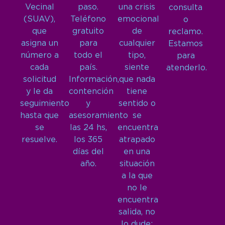
Vecinal
paso.
una crisis
consulta
(SUAV),
Teléfono
emocional
o
que
gratuito
de
reclamo.
asigna un
para
cualquier
Estamos
número a
todo el
tipo,
para
cada
país.
siente
atenderlo.
solicitud
Información,
que nada
y le da
contención
tiene
seguimiento
y
sentido o
hasta que
asesoramiento
se
se
las 24 hs,
encuentra
resuelve.
los 365
atrapado
días del
en una
año.
situación
a la que
no le
encuentra
salida, no
lo dude: