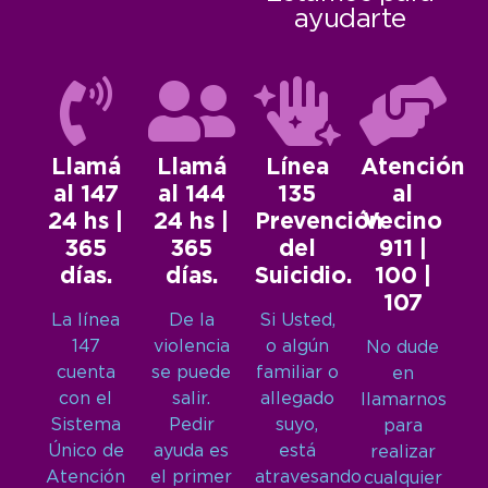
ayudarte
Llamá
Llamá
Línea
Atención
al 147
al 144
135
al
24 hs |
24 hs |
Prevención
Vecino
365
365
del
911 |
días.
días.
Suicidio.
100 |
107
La línea
De la
Si Usted,
147
violencia
o algún
No dude
cuenta
se puede
familiar o
en
con el
salir.
allegado
llamarnos
Sistema
Pedir
suyo,
para
Único de
ayuda es
está
realizar
Atención
el primer
atravesando
cualquier