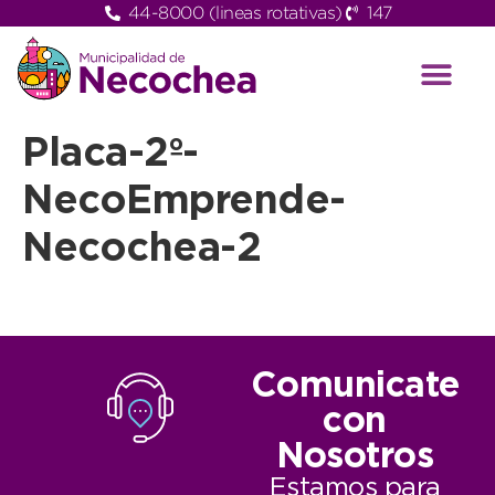
44-8000 (lineas rotativas)
147
Placa-2º-
NecoEmprende-
Necochea-2
Comunicate
con
Nosotros
Estamos para