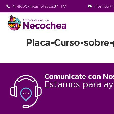
44-8000 (lineas rotativas)
147
informes@n
Placa-Curso-sobre
Comunicate con No
Estamos para ay