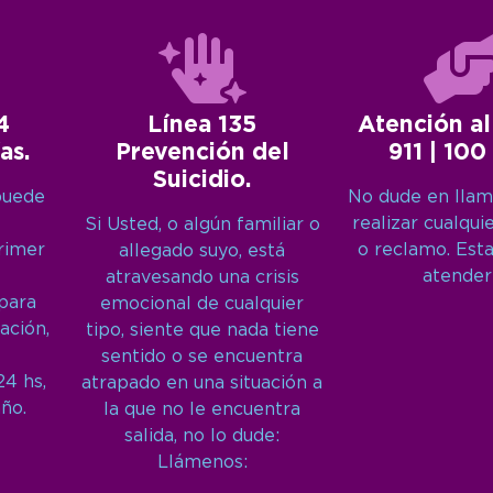
4
Línea 135
Atención al
as.
Prevención del
911 | 100
Suicidio.
puede
No dude en llam
realizar cualqui
Si Usted, o algún familiar o
primer
o reclamo. Est
allegado suyo, está
atender
atravesando una crisis
 para
emocional de cualquier
ación,
tipo, siente que nada tiene
sentido o se encuentra
24 hs,
atrapado en una situación a
año.
la que no le encuentra
salida, no lo dude:
Llámenos: