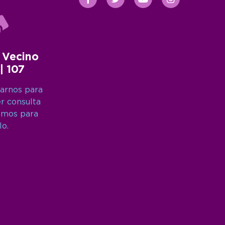
 Vecino
 | 107
arnos para
er consulta
amos para
lo.