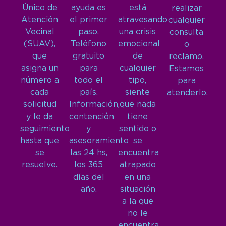
Único de
ayuda es
está
realizar
Atención
el primer
atravesando
cualquier
Vecinal
paso.
una crisis
consulta
(SUAV),
Teléfono
emocional
o
que
gratuito
de
reclamo.
asigna un
para
cualquier
Estamos
número a
todo el
tipo,
para
cada
país.
siente
atenderlo.
solicitud
Información,
que nada
y le da
contención
tiene
seguimiento
y
sentido o
hasta que
asesoramiento
se
se
las 24 hs,
encuentra
resuelve.
los 365
atrapado
días del
en una
año.
situación
a la que
no le
encuentra