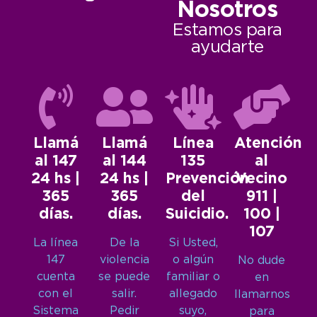
Nosotros
Estamos para
ayudarte
Llamá
Llamá
Línea
Atención
al 147
al 144
135
al
24 hs |
24 hs |
Prevención
Vecino
365
365
del
911 |
días.
días.
Suicidio.
100 |
107
La línea
De la
Si Usted,
147
violencia
o algún
No dude
cuenta
se puede
familiar o
en
con el
salir.
allegado
llamarnos
Sistema
Pedir
suyo,
para