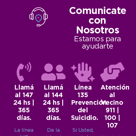
Comunicate
con
Nosotros
Estamos para
ayudarte
Llamá
Llamá
Línea
Atención
al 147
al 144
135
al
24 hs |
24 hs |
Prevención
Vecino
365
365
del
911 |
días.
días.
Suicidio.
100 |
107
La línea
De la
Si Usted,