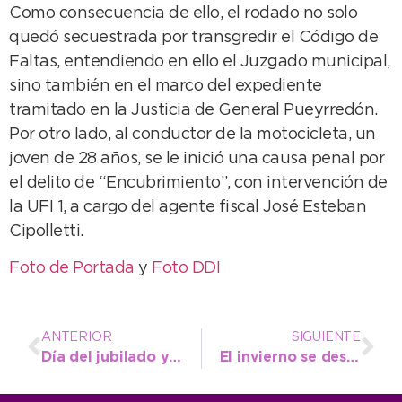
Como consecuencia de ello, el rodado no solo
quedó secuestrada por transgredir el Código de
Faltas, entendiendo en ello el Juzgado municipal,
sino también en el marco del expediente
tramitado en la Justicia de General Pueyrredón.
Por otro lado, al conductor de la motocicleta, un
joven de 28 años, se le inició una causa penal por
el delito de “Encubrimiento”, con intervención de
la UFI 1, a cargo del agente fiscal José Esteban
Cipolletti.
Foto de Portada
y
Foto DDI
ANTERIOR
SIGUIENTE
Día del jubilado y la jubilada: El municipio organiza un festejo para adultos y adultas mayores en la plaza
El invierno se despide con días nublados en la ciudad pero sin anuncio de lluvias