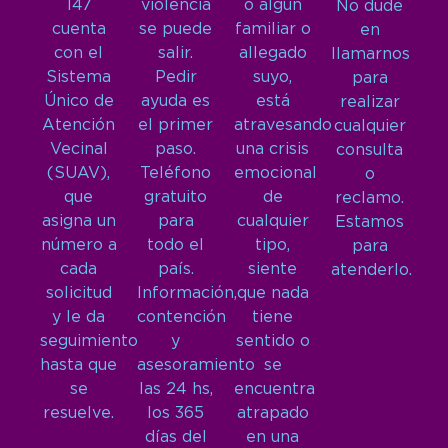
147
violencia
o algún
No dude
cuenta
se puede
familiar o
en
con el
salir.
allegado
llamarnos
Sistema
Pedir
suyo,
para
Único de
ayuda es
está
realizar
Atención
el primer
atravesando
cualquier
Vecinal
paso.
una crisis
consulta
(SUAV),
Teléfono
emocional
o
que
gratuito
de
reclamo.
asigna un
para
cualquier
Estamos
número a
todo el
tipo,
para
cada
país.
siente
atenderlo.
solicitud
Información,
que nada
y le da
contención
tiene
seguimiento
y
sentido o
hasta que
asesoramiento
se
se
las 24 hs,
encuentra
resuelve.
los 365
atrapado
días del
en una