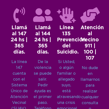
Llamá
Llamá
Línea
Atención
al 147
al 144
135
al
24 hs |
24 hs |
Prevención
Vecino
365
365
del
911 |
días.
días.
Suicidio.
100 |
107
La línea
De la
Si Usted,
147
violencia
o algún
No dude
cuenta
se puede
familiar o
en
con el
salir.
allegado
llamarnos
Sistema
Pedir
suyo,
para
Único de
ayuda es
está
realizar
Atención
el primer
atravesando
cualquier
Vecinal
paso.
una crisis
consulta
(SUAV),
Teléfono
emocional
o