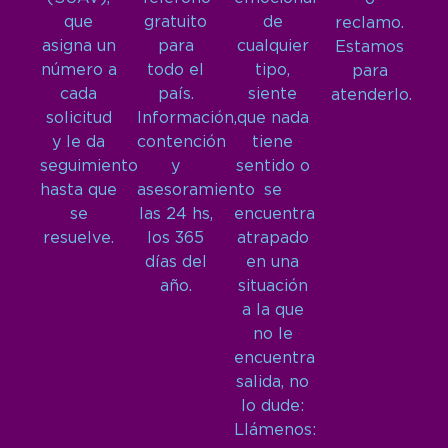
que
gratuito
de
reclamo.
asigna un
para
cualquier
Estamos
número a
todo el
tipo,
para
cada
país.
siente
atenderlo.
solicitud
Información,
que nada
y le da
contención
tiene
seguimiento
y
sentido o
hasta que
asesoramiento
se
se
las 24 hs,
encuentra
resuelve.
los 365
atrapado
días del
en una
año.
situación
a la que
no le
encuentra
salida, no
lo dude:
Llámenos: