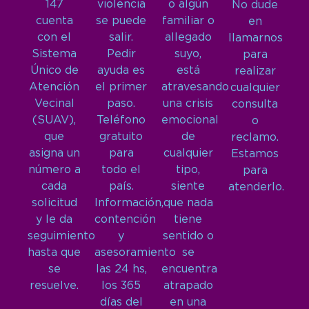
147
violencia
o algún
No dude
cuenta
se puede
familiar o
en
con el
salir.
allegado
llamarnos
Sistema
Pedir
suyo,
para
Único de
ayuda es
está
realizar
Atención
el primer
atravesando
cualquier
Vecinal
paso.
una crisis
consulta
(SUAV),
Teléfono
emocional
o
que
gratuito
de
reclamo.
asigna un
para
cualquier
Estamos
número a
todo el
tipo,
para
cada
país.
siente
atenderlo.
solicitud
Información,
que nada
y le da
contención
tiene
seguimiento
y
sentido o
hasta que
asesoramiento
se
se
las 24 hs,
encuentra
resuelve.
los 365
atrapado
días del
en una