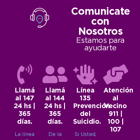
Comunicate
con
Nosotros
Estamos para
ayudarte
Llamá
Llamá
Línea
Atención
al 147
al 144
135
al
24 hs |
24 hs |
Prevención
Vecino
365
365
del
911 |
días.
días.
Suicidio.
100 |
107
La línea
De la
Si Usted,