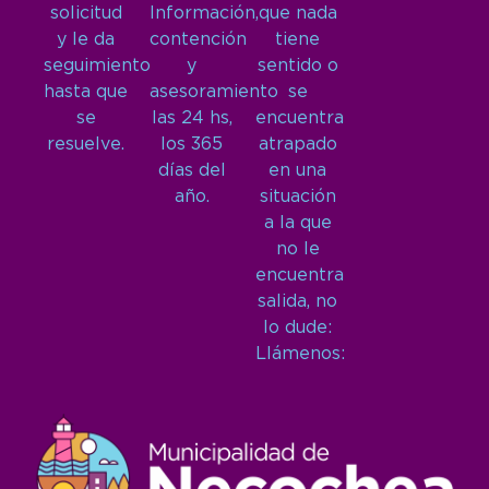
solicitud
Información,
que nada
y le da
contención
tiene
seguimiento
y
sentido o
hasta que
asesoramiento
se
se
las 24 hs,
encuentra
resuelve.
los 365
atrapado
días del
en una
año.
situación
a la que
no le
encuentra
salida, no
lo dude:
Llámenos: