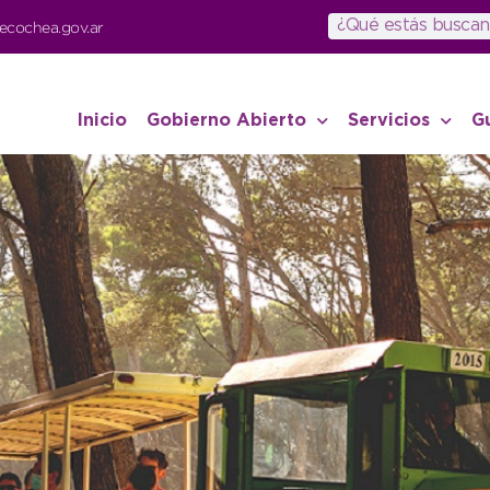
ecochea.gov.ar
Inicio
Gobierno Abierto
Servicios
G