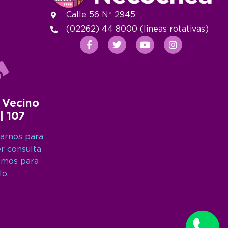
Calle 56 Nº 2945
(02262) 44 8000 (lineas rotativas)
 Vecino
 | 107
arnos para
er consulta
amos para
lo.