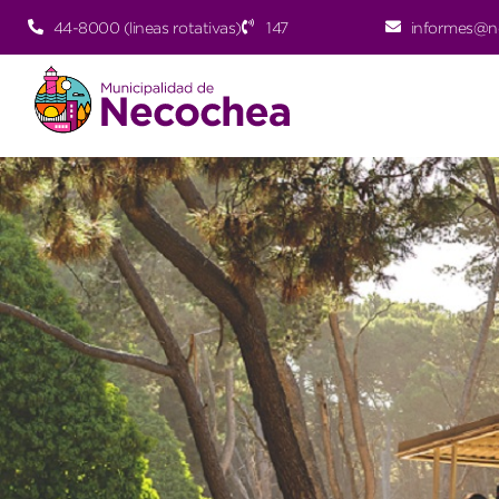
44-8000 (lineas rotativas)
147
informes@n