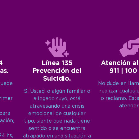
4
Línea 135
Atención al
as.
Prevención del
911 | 100
Suicidio.
puede
No dude en llam
realizar cualqui
Si Usted, o algún familiar o
primer
o reclamo. Est
allegado suyo, está
atender
atravesando una crisis
 para
emocional de cualquier
ación,
tipo, siente que nada tiene
sentido o se encuentra
24 hs,
atrapado en una situación a