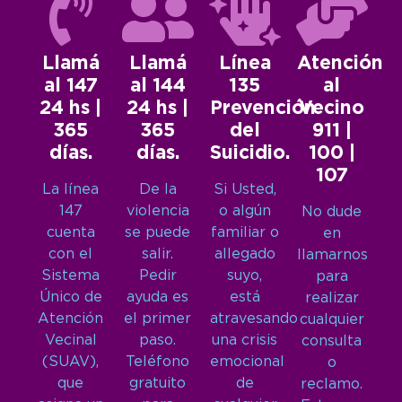
Llamá
Llamá
Línea
Atención
al 147
al 144
135
al
24 hs |
24 hs |
Prevención
Vecino
365
365
del
911 |
días.
días.
Suicidio.
100 |
107
La línea
De la
Si Usted,
147
violencia
o algún
No dude
cuenta
se puede
familiar o
en
con el
salir.
allegado
llamarnos
Sistema
Pedir
suyo,
para
Único de
ayuda es
está
realizar
Atención
el primer
atravesando
cualquier
Vecinal
paso.
una crisis
consulta
(SUAV),
Teléfono
emocional
o
que
gratuito
de
reclamo.