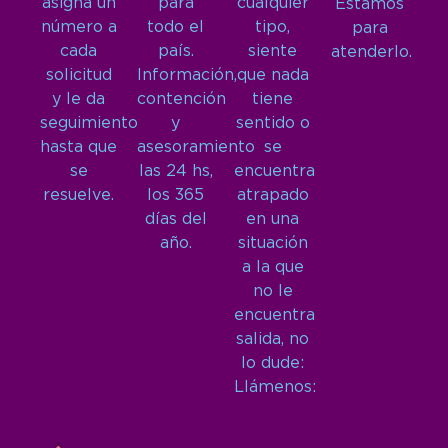
asigna un
para
cualquier
Estamos
número a
todo el
tipo,
para
cada
país.
siente
atenderlo.
solicitud
Información,
que nada
y le da
contención
tiene
seguimiento
y
sentido o
hasta que
asesoramiento
se
se
las 24 hs,
encuentra
resuelve.
los 365
atrapado
días del
en una
año.
situación
a la que
no le
encuentra
salida, no
lo dude:
Llámenos: