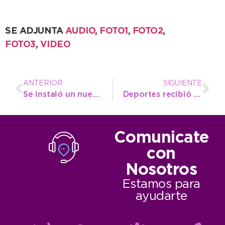
SE ADJUNTA
AUDIO
,
FOTO1
,
FOTO2
,
FOTO3
,
VIDEO
ANTERIOR
SIGUIENTE
Se instaló un nuevo puesto de control policial en Avenida 2
Deportes recibió la donación de una motoguadaña y una cortadora de césped
Comunicate
con
Nosotros
Estamos para
ayudarte