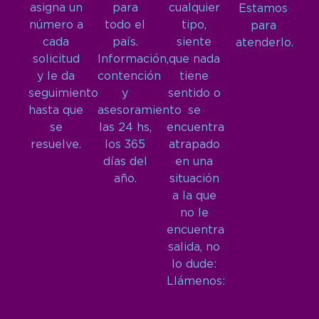
asigna un
para
cualquier
Estamos
número a
todo el
tipo,
para
cada
país.
siente
atenderlo.
solicitud
Información,
que nada
y le da
contención
tiene
seguimiento
y
sentido o
hasta que
asesoramiento
se
se
las 24 hs,
encuentra
resuelve.
los 365
atrapado
días del
en una
año.
situación
a la que
no le
encuentra
salida, no
lo dude:
Llámenos: