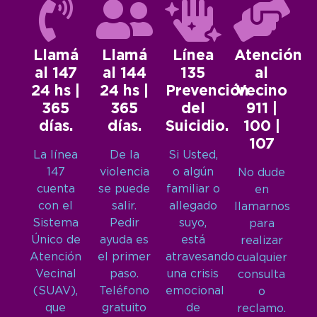
Llamá
Llamá
Línea
Atención
al 147
al 144
135
al
24 hs |
24 hs |
Prevención
Vecino
365
365
del
911 |
días.
días.
Suicidio.
100 |
107
La línea
De la
Si Usted,
147
violencia
o algún
No dude
cuenta
se puede
familiar o
en
con el
salir.
allegado
llamarnos
Sistema
Pedir
suyo,
para
Único de
ayuda es
está
realizar
Atención
el primer
atravesando
cualquier
Vecinal
paso.
una crisis
consulta
(SUAV),
Teléfono
emocional
o
que
gratuito
de
reclamo.