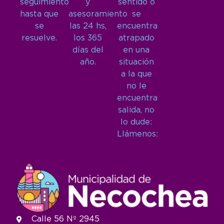
seguimiento
y
sentido o
hasta que
asesoramiento
se
se
las 24 hs,
encuentra
resuelve.
los 365
atrapado
días del
en una
año.
situación
a la que
no le
encuentra
salida, no
lo dude:
Llámenos:
Calle 56 Nº 2945