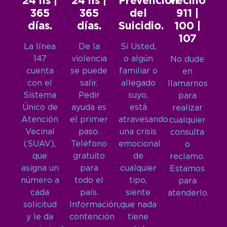
24 hs |
24 hs |
Prevención
Vecino
365
365
del
911 |
días.
días.
Suicidio.
100 |
107
La línea
De la
Si Usted,
147
violencia
o algún
No dude
cuenta
se puede
familiar o
en
con el
salir.
allegado
llamarnos
Sistema
Pedir
suyo,
para
Único de
ayuda es
está
realizar
Atención
el primer
atravesando
cualquier
Vecinal
paso.
una crisis
consulta
(SUAV),
Teléfono
emocional
o
que
gratuito
de
reclamo.
asigna un
para
cualquier
Estamos
número a
todo el
tipo,
para
cada
país.
siente
atenderlo.
solicitud
Información,
que nada
y le da
contención
tiene