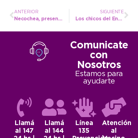
ANTERIOR
SIGUIENTE
Necochea, presente en el Congreso Nacional de Presupuesto Participativo Escobar 2022
Los chicos del Envión fueron protagonistas de “Voces Adolescentes” en el Senado Bonaerense
Comunicate
con
Nosotros
Estamos para
ayudarte
Llamá
Llamá
Línea
Atención
al 147
al 144
135
al