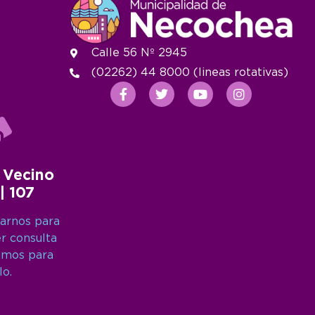
Calle 56 Nº 2945
(02262) 44 8000 (lineas rotativas)
 Vecino
 | 107
arnos para
er consulta
amos para
lo.