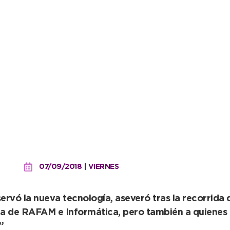
10 computadoras ya se luc
eyra
07/09/2018 | VIERNES
ervó la nueva tecnología, aseveró tras la recorrida
rea de RAFAM e Informática, pero también a quienes 
”