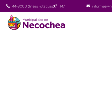
44-8000 (lineas rotativas)
147
informes@n