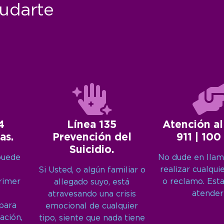
udarte
4
Línea 135
Atención al
as.
Prevención del
911 | 100
Suicidio.
puede
No dude en llam
realizar cualqui
Si Usted, o algún familiar o
primer
o reclamo. Est
allegado suyo, está
atender
atravesando una crisis
 para
emocional de cualquier
ación,
tipo, siente que nada tiene