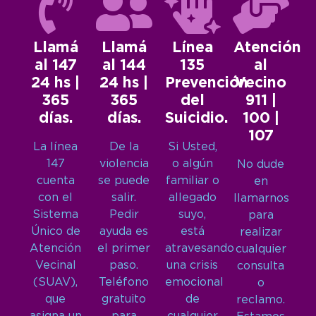
Llamá
Llamá
Línea
Atención
al 147
al 144
135
al
24 hs |
24 hs |
Prevención
Vecino
365
365
del
911 |
días.
días.
Suicidio.
100 |
107
La línea
De la
Si Usted,
147
violencia
o algún
No dude
cuenta
se puede
familiar o
en
con el
salir.
allegado
llamarnos
Sistema
Pedir
suyo,
para
Único de
ayuda es
está
realizar
Atención
el primer
atravesando
cualquier
Vecinal
paso.
una crisis
consulta
(SUAV),
Teléfono
emocional
o
que
gratuito
de
reclamo.