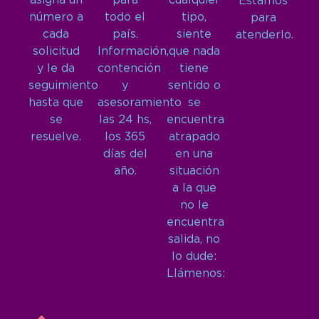
asigna un
para
cualquier
Estamos
número a
todo el
tipo,
para
cada
país.
siente
atenderlo.
solicitud
Información,
que nada
y le da
contención
tiene
seguimiento
y
sentido o
hasta que
asesoramiento
se
se
las 24 hs,
encuentra
resuelve.
los 365
atrapado
días del
en una
año.
situación
a la que
no le
encuentra
salida, no
lo dude:
Llámenos: