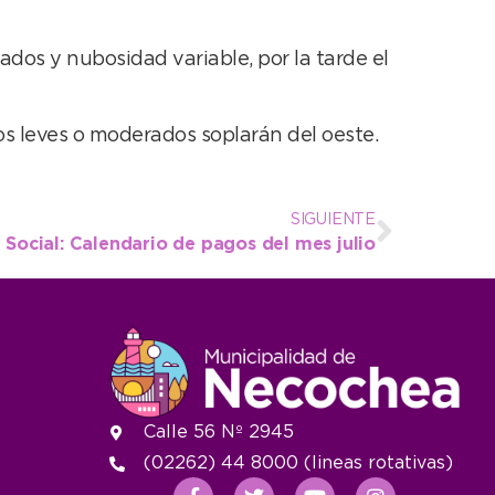
dos y nubosidad variable, por la tarde el
os leves o moderados soplarán del oeste.
SIGUIENTE
n Social: Calendario de pagos del mes julio
Calle 56 Nº 2945
(02262) 44 8000 (lineas rotativas)