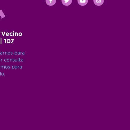
 Vecino
 | 107
arnos para
er consulta
amos para
lo.