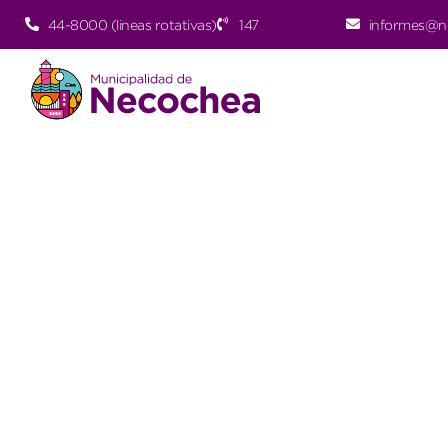
44-8000 (lineas rotativas)
147
informes@n