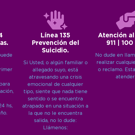
4
Línea 135
Atención al
as.
Prevención del
911 | 100
Suicidio.
puede
No dude en llam
realizar cualqui
Si Usted, o algún familiar o
primer
o reclamo. Est
allegado suyo, está
atender
atravesando una crisis
 para
emocional de cualquier
ación,
tipo, siente que nada tiene
sentido o se encuentra
24 hs,
atrapado en una situación a
año.
la que no le encuentra
salida, no lo dude:
Llámenos: