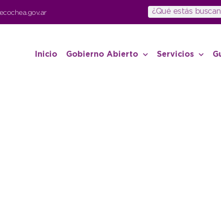
ecochea.gov.ar
Inicio
Gobierno Abierto
Servicios
G