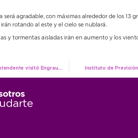
será agradable, con máximas alrededor de los 13 gra
rán rotando al este y el cielo se nublará.
vias y tormentas aisladas irán en aumento y los vient
Se acerca la temporada de anchoas y el Intendente visitó Engraucoop
Instituto de Previsió
sotros
udarte