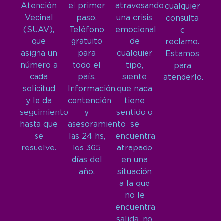
Atención
el primer
atravesando
cualquier
Vecinal
paso.
una crisis
consulta
(SUAV),
Teléfono
emocional
o
que
gratuito
de
reclamo.
asigna un
para
cualquier
Estamos
número a
todo el
tipo,
para
cada
país.
siente
atenderlo.
solicitud
Información,
que nada
y le da
contención
tiene
seguimiento
y
sentido o
hasta que
asesoramiento
se
se
las 24 hs,
encuentra
resuelve.
los 365
atrapado
días del
en una
año.
situación
a la que
no le
encuentra
salida, no