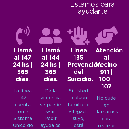
Estamos para
ayudarte
Llamá
Llamá
Línea
Atención
al 147
al 144
135
al
24 hs |
24 hs |
Prevención
Vecino
365
365
del
911 |
días.
días.
Suicidio.
100 |
107
La línea
De la
Si Usted,
147
violencia
o algún
No dude
cuenta
se puede
familiar o
en
con el
salir.
allegado
llamarnos
Sistema
Pedir
suyo,
para
Único de
ayuda es
está
realizar