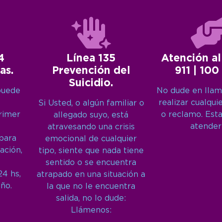
4
Línea 135
Atención al
as.
Prevención del
911 | 100
Suicidio.
puede
No dude en llam
realizar cualqui
Si Usted, o algún familiar o
primer
o reclamo. Est
allegado suyo, está
atender
atravesando una crisis
 para
emocional de cualquier
ación,
tipo, siente que nada tiene
sentido o se encuentra
24 hs,
atrapado en una situación a
año.
la que no le encuentra
salida, no lo dude:
Llámenos: