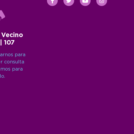
 Vecino
 | 107
arnos para
er consulta
amos para
lo.