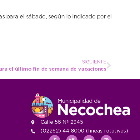
as para el sábado, según lo indicado por el
SIGUIENTE
ara el último fin de semana de vacaciones
Calle 56 Nº 2945
(02262) 44 8000 (lineas rotativas)