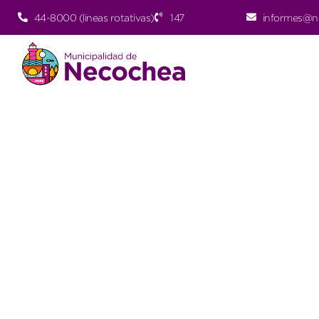
44-8000 (lineas rotativas)
147
informes@n