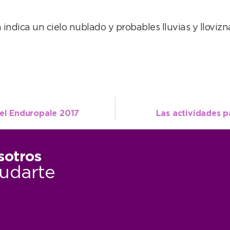
 indica un cielo nublado y probables lluvias y llovizn
del Enduropale 2017
Las actividades p
sotros
udarte