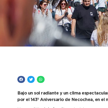
Un marco multitudinar
143 años de Necoch
Bajo un sol radiante y un clima espectacula
por el 143º Aniversario de Necochea, en el m