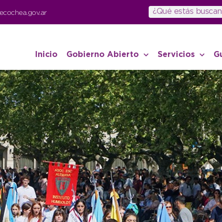
ecochea.gov.ar
Inicio
Gobierno Abierto
Servicios
G