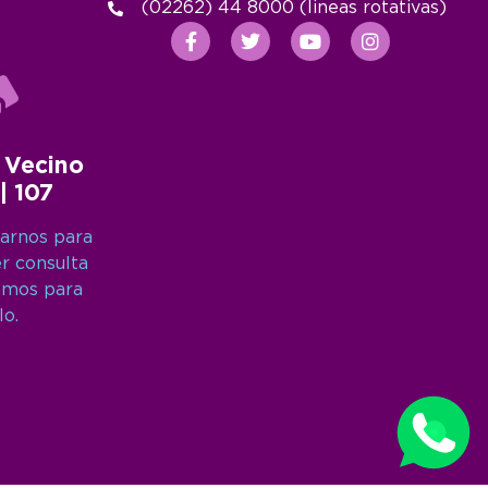
(02262) 44 8000 (lineas rotativas)
 Vecino
 | 107
arnos para
er consulta
amos para
lo.