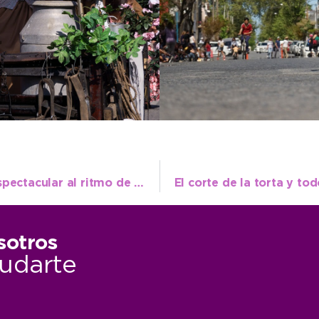
Brillante show de La Mosca y un broche espectacular al ritmo de “Muchachos”
sotros
udarte