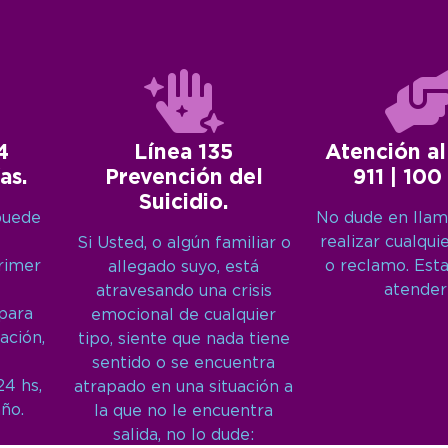
4
Línea 135
Atención al
as.
Prevención del
911 | 100
Suicidio.
puede
No dude en llam
realizar cualqui
Si Usted, o algún familiar o
primer
o reclamo. Est
allegado suyo, está
atender
atravesando una crisis
 para
emocional de cualquier
ación,
tipo, siente que nada tiene
sentido o se encuentra
24 hs,
atrapado en una situación a
año.
la que no le encuentra
salida, no lo dude: