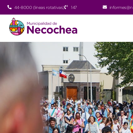
44-8000 (lineas rotativas)
147
informes@n