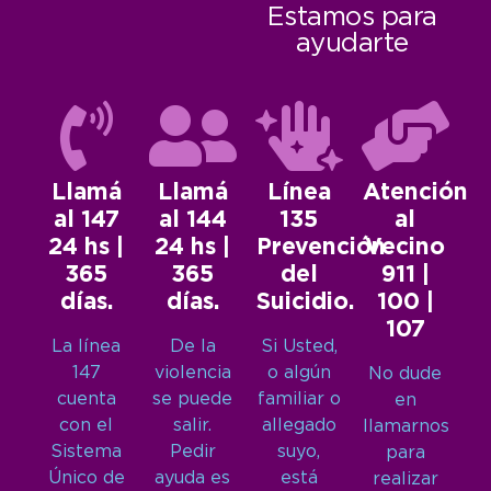
Estamos para
ayudarte
Llamá
Llamá
Línea
Atención
al 147
al 144
135
al
24 hs |
24 hs |
Prevención
Vecino
365
365
del
911 |
días.
días.
Suicidio.
100 |
107
La línea
De la
Si Usted,
147
violencia
o algún
No dude
cuenta
se puede
familiar o
en
con el
salir.
allegado
llamarnos
Sistema
Pedir
suyo,
para
Único de
ayuda es
está
realizar