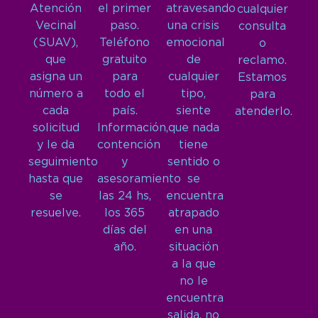
Atención
el primer
atravesando
cualquier
Vecinal
paso.
una crisis
consulta
(SUAV),
Teléfono
emocional
o
que
gratuito
de
reclamo.
asigna un
para
cualquier
Estamos
número a
todo el
tipo,
para
cada
país.
siente
atenderlo.
solicitud
Información,
que nada
y le da
contención
tiene
seguimiento
y
sentido o
hasta que
asesoramiento
se
se
las 24 hs,
encuentra
resuelve.
los 365
atrapado
días del
en una
año.
situación
a la que
no le
encuentra
salida, no