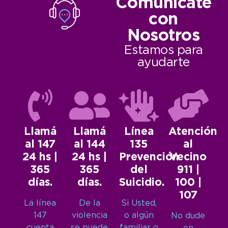
Comunicate
con
Nosotros
Estamos para
ayudarte
Llamá
Llamá
Línea
Atención
al 147
al 144
135
al
24 hs |
24 hs |
Prevención
Vecino
365
365
del
911 |
días.
días.
Suicidio.
100 |
107
La línea
De la
Si Usted,
147
violencia
o algún
No dude
cuenta
se puede
familiar o