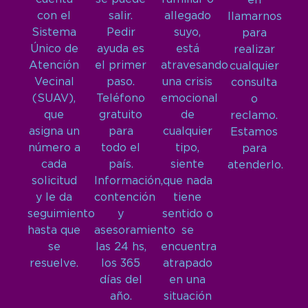
en
con el
salir.
allegado
llamarnos
Sistema
Pedir
suyo,
para
Único de
ayuda es
está
realizar
Atención
el primer
atravesando
cualquier
Vecinal
paso.
una crisis
consulta
(SUAV),
Teléfono
emocional
o
que
gratuito
de
reclamo.
asigna un
para
cualquier
Estamos
número a
todo el
tipo,
para
cada
país.
siente
atenderlo.
solicitud
Información,
que nada
y le da
contención
tiene
seguimiento
y
sentido o
hasta que
asesoramiento
se
se
las 24 hs,
encuentra
resuelve.
los 365
atrapado
días del
en una
año.
situación