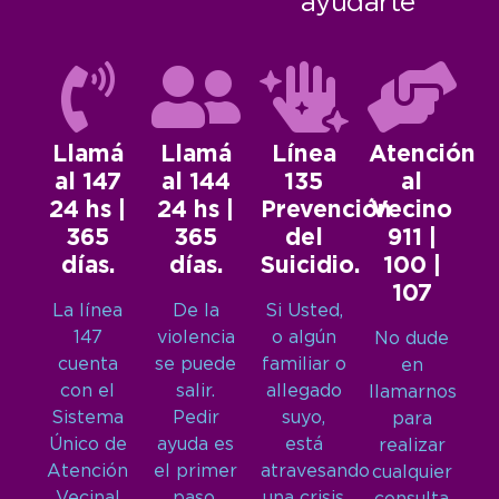
ayudarte
Llamá
Llamá
Línea
Atención
al 147
al 144
135
al
24 hs |
24 hs |
Prevención
Vecino
365
365
del
911 |
días.
días.
Suicidio.
100 |
107
La línea
De la
Si Usted,
147
violencia
o algún
No dude
cuenta
se puede
familiar o
en
con el
salir.
allegado
llamarnos
Sistema
Pedir
suyo,
para
Único de
ayuda es
está
realizar
Atención
el primer
atravesando
cualquier
Vecinal
paso.
una crisis