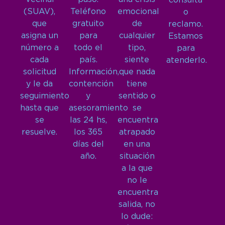
consulta
(SUAV),
Teléfono
emocional
o
que
gratuito
de
reclamo.
asigna un
para
cualquier
Estamos
número a
todo el
tipo,
para
cada
país.
siente
atenderlo.
solicitud
Información,
que nada
y le da
contención
tiene
seguimiento
y
sentido o
hasta que
asesoramiento
se
se
las 24 hs,
encuentra
resuelve.
los 365
atrapado
días del
en una
año.
situación
a la que
no le
encuentra
salida, no
lo dude: