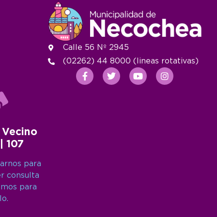
Calle 56 Nº 2945
(02262) 44 8000 (lineas rotativas)
 Vecino
 | 107
arnos para
er consulta
amos para
lo.