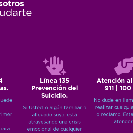
sotros
udarte
4
Línea 135
Atención al
as.
Prevención del
911 | 100
Suicidio.
puede
No dude en llam
realizar cualqui
Si Usted, o algún familiar o
primer
o reclamo. Est
allegado suyo, está
atender
atravesando una crisis
 para
emocional de cualquier