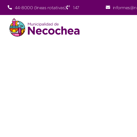
44-8000 (lineas rotativas)
147
informes@n