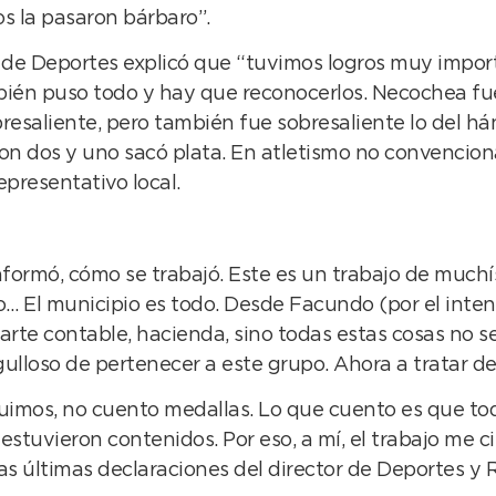
s la pasaron bárbaro”.
r de Deportes explicó que “tuvimos logros muy impo
bién puso todo y hay que reconocerlos. Necochea fue
bresaliente, pero también fue sobresaliente lo del hán
ron dos y uno sacó plata. En atletismo no convenciona
epresentativo local.
ormó, cómo se trabajó. Este es un trabajo de muchísi
pio… El municipio es todo. Desde Facundo (por el int
arte contable, hacienda, sino todas estas cosas no se
lloso de pertenecer a este grupo. Ahora a tratar de 
imos, no cuento medallas. Lo que cuento es que todo
tuvieron contenidos. Por eso, a mí, el trabajo me ci
as últimas declaraciones del director de Deportes y