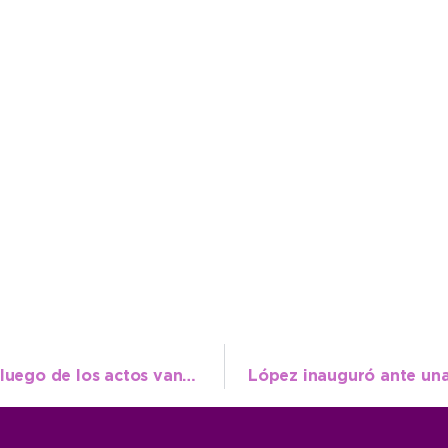
Paseo de la Memoria: López se solidarizó luego de los actos vandálicos
López inauguró ante una 