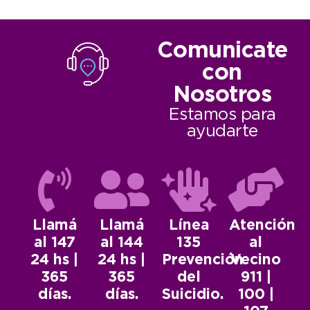
Comunicate
con
Nosotros
Estamos para
ayudarte
Llamá
Llamá
Línea
Atención
al 147
al 144
135
al
24 hs |
24 hs |
Prevención
Vecino
365
365
del
911 |
días.
días.
Suicidio.
100 |