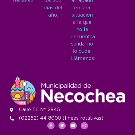
resuelve.
los 365
atrapado
días del
en una
año.
situación
a la que
no le
encuentra
salida, no
lo dude:
Llámenos:
Calle 56 Nº 2945
(02262) 44 8000 (lineas rotativas)