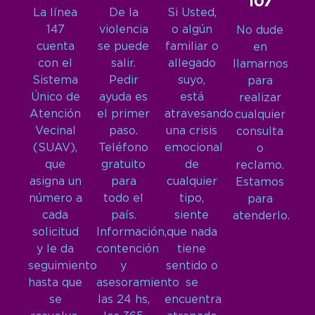
107
La línea
De la
Si Usted,
147
violencia
o algún
No dude
cuenta
se puede
familiar o
en
con el
salir.
allegado
llamarnos
Sistema
Pedir
suyo,
para
Único de
ayuda es
está
realizar
Atención
el primer
atravesando
cualquier
Vecinal
paso.
una crisis
consulta
(SUAV),
Teléfono
emocional
o
que
gratuito
de
reclamo.
asigna un
para
cualquier
Estamos
número a
todo el
tipo,
para
cada
país.
siente
atenderlo.
solicitud
Información,
que nada
y le da
contención
tiene
seguimiento
y
sentido o
hasta que
asesoramiento
se
se
las 24 hs,
encuentra