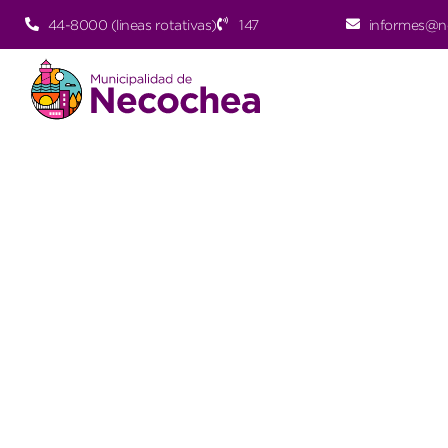
44-8000 (lineas rotativas)
147
informes@n