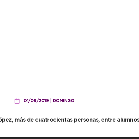
 vivió por el festejo de l
01/09/2019 | DOMINGO
pez, más de cuatrocientas personas, entre alumnos y