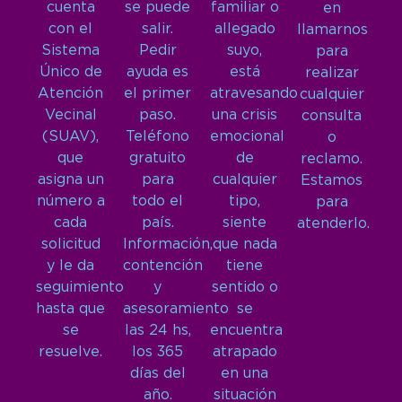
cuenta
se puede
familiar o
en
con el
salir.
allegado
llamarnos
Sistema
Pedir
suyo,
para
Único de
ayuda es
está
realizar
Atención
el primer
atravesando
cualquier
Vecinal
paso.
una crisis
consulta
(SUAV),
Teléfono
emocional
o
que
gratuito
de
reclamo.
asigna un
para
cualquier
Estamos
número a
todo el
tipo,
para
cada
país.
siente
atenderlo.
solicitud
Información,
que nada
y le da
contención
tiene
seguimiento
y
sentido o
hasta que
asesoramiento
se
se
las 24 hs,
encuentra
resuelve.
los 365
atrapado
días del
en una
año.
situación