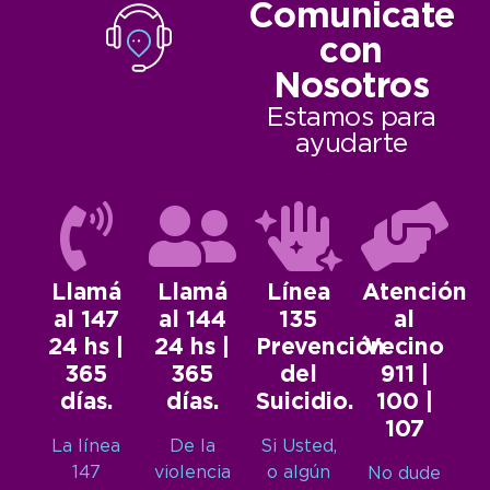
Comunicate
con
Nosotros
Estamos para
ayudarte
Llamá
Llamá
Línea
Atención
al 147
al 144
135
al
24 hs |
24 hs |
Prevención
Vecino
365
365
del
911 |
días.
días.
Suicidio.
100 |
107
La línea
De la
Si Usted,
147
violencia
o algún
No dude