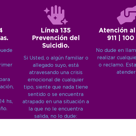
4
Línea 135
Atención al
as.
Prevención del
911 | 100
Suicidio.
puede
No dude en llam
realizar cualqui
Si Usted, o algún familiar o
primer
o reclamo. Est
allegado suyo, está
atender
atravesando una crisis
 para
emocional de cualquier
ación,
tipo, siente que nada tiene
sentido o se encuentra
24 hs,
atrapado en una situación a
año.
la que no le encuentra
salida, no lo dude:
Llámenos: