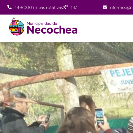
44-8000 (lineas rotativas)
147
informes@n