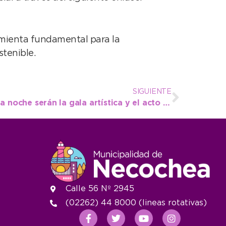
amienta fundamental para la
tenible.
SIGUIENTE
A celebrar en familia: esta noche serán la gala artística y el acto oficial del 25 de mayo
Calle 56 Nº 2945
(02262) 44 8000 (lineas rotativas)