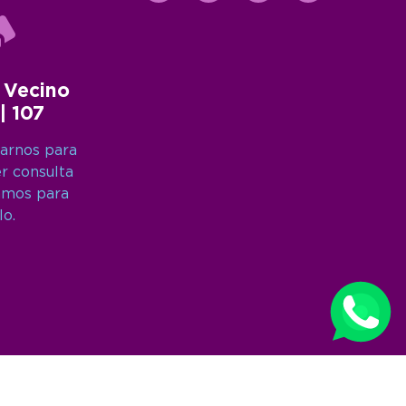
 Vecino
 | 107
arnos para
er consulta
amos para
lo.