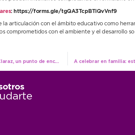
lares
: https://forms.gle/tgQA3TcpBTiQvVnf9
 la articulación con el ámbito educativo como herr
os comprometidos con el ambiente y el desarrollo sos
Mejoras sostenidas en Plaza Libertad de Claraz, un punto de encuentro para los vecinos
sotros
udarte