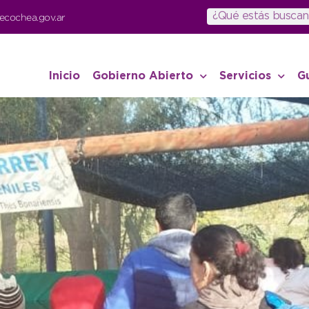
ecochea.gov.ar
Inicio
Gobierno Abierto
Servicios
G