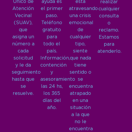
Único de
ayuda es
está
realizar
Atención
el primer
atravesando
cualquier
Vecinal
paso.
una crisis
consulta
(SUAV),
Teléfono
emocional
o
que
gratuito
de
reclamo.
asigna un
para
cualquier
Estamos
número a
todo el
tipo,
para
cada
país.
siente
atenderlo.
solicitud
Información,
que nada
y le da
contención
tiene
seguimiento
y
sentido o
hasta que
asesoramiento
se
se
las 24 hs,
encuentra
resuelve.
los 365
atrapado
días del
en una
año.
situación
a la que
no le
encuentra