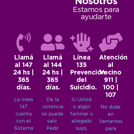
Nosotros
Estamos para
ayudarte
Llamá
Llamá
Línea
Atención
al 147
al 144
135
al
24 hs |
24 hs |
Prevención
Vecino
365
365
del
911 |
días.
días.
Suicidio.
100 |
107
La línea
De la
Si Usted,
147
violencia
o algún
No dude
cuenta
se puede
familiar o
en
con el
salir.
allegado
llamarnos
Sistema
Pedir
suyo,
para