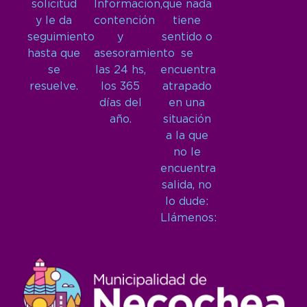
solicitud
Información,
que nada
y le da
contención
tiene
seguimiento
y
sentido o
hasta que
asesoramiento
se
se
las 24 hs,
encuentra
resuelve.
los 365
atrapado
días del
en una
año.
situación
a la que
no le
encuentra
salida, no
lo dude:
Llámenos: