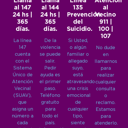
Llamá
Llamá
Línea
Atención
al 147
al 144
135
al
24 hs |
24 hs |
Prevención
Vecino
365
365
del
911 |
días.
días.
Suicidio.
100 |
107
La línea
De la
Si Usted,
147
violencia
o algún
No dude
cuenta
se puede
familiar o
en
con el
salir.
allegado
llamarnos
Sistema
Pedir
suyo,
para
Único de
ayuda es
está
realizar
Atención
el primer
atravesando
cualquier
Vecinal
paso.
una crisis
consulta
(SUAV),
Teléfono
emocional
o
que
gratuito
de
reclamo.
asigna un
para
cualquier
Estamos
número a
todo el
tipo,
para
cada
país.
siente
atenderlo.