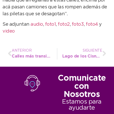
había que arreglarlas a estas calles, encima por
acá pasan camiones que las rompen además de
las piletas que se desagotan”.
Se adjuntan
audio
,
foto1
,
foto2
,
foto3
,
foto4
y
video
ANTERIOR
SIGUIENTE
Calles más transitables: El área de Pavimentación no detiene su andar
Lago de los Cisnes, se reparó la bomba y se vuelve a poner en valor
Comunicate
con
Nosotros
Estamos para
ayudarte