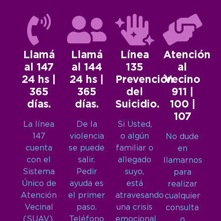
Llamá
Llamá
Línea
Atención
al 147
al 144
135
al
24 hs |
24 hs |
Prevención
Vecino
365
365
del
911 |
días.
días.
Suicidio.
100 |
107
La línea
De la
Si Usted,
147
violencia
o algún
No dude
cuenta
se puede
familiar o
en
con el
salir.
allegado
llamarnos
Sistema
Pedir
suyo,
para
Único de
ayuda es
está
realizar
Atención
el primer
atravesando
cualquier
Vecinal
paso.
una crisis
consulta
(SUAV),
Teléfono
emocional
o