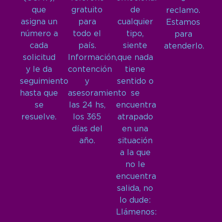
que
gratuito
de
reclamo.
asigna un
para
cualquier
Estamos
número a
todo el
tipo,
para
cada
país.
siente
atenderlo.
solicitud
Información,
que nada
y le da
contención
tiene
seguimiento
y
sentido o
hasta que
asesoramiento
se
se
las 24 hs,
encuentra
resuelve.
los 365
atrapado
días del
en una
año.
situación
a la que
no le
encuentra
salida, no
lo dude:
Llámenos: