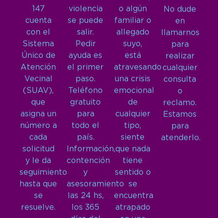
147
violencia
o algún
No dude
cuenta
se puede
familiar o
en
con el
salir.
allegado
llamarnos
Sistema
Pedir
suyo,
para
Único de
ayuda es
está
realizar
Atención
el primer
atravesando
cualquier
Vecinal
paso.
una crisis
consulta
(SUAV),
Teléfono
emocional
o
que
gratuito
de
reclamo.
asigna un
para
cualquier
Estamos
número a
todo el
tipo,
para
cada
país.
siente
atenderlo.
solicitud
Información,
que nada
y le da
contención
tiene
seguimiento
y
sentido o
hasta que
asesoramiento
se
se
las 24 hs,
encuentra
resuelve.
los 365
atrapado