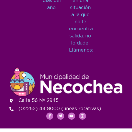
días del
en una
año.
situación
a la que
no le
encuentra
salida, no
lo dude:
Llámenos:
Calle 56 Nº 2945
(02262) 44 8000 (lineas rotativas)