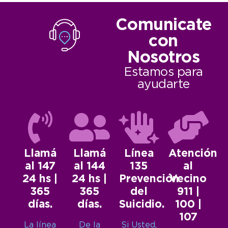
Comunicate
con
Nosotros
Estamos para
ayudarte
Llamá
Llamá
Línea
Atención
al 147
al 144
135
al
24 hs |
24 hs |
Prevención
Vecino
365
365
del
911 |
días.
días.
Suicidio.
100 |
107
La línea
De la
Si Usted,