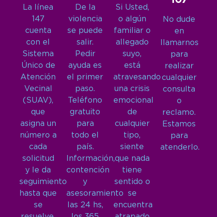
La línea
De la
Si Usted,
147
violencia
o algún
No dude
cuenta
se puede
familiar o
en
con el
salir.
allegado
llamarnos
Sistema
Pedir
suyo,
para
Único de
ayuda es
está
realizar
Atención
el primer
atravesando
cualquier
Vecinal
paso.
una crisis
consulta
(SUAV),
Teléfono
emocional
o
que
gratuito
de
reclamo.
asigna un
para
cualquier
Estamos
número a
todo el
tipo,
para
cada
país.
siente
atenderlo.
solicitud
Información,
que nada
y le da
contención
tiene
seguimiento
y
sentido o
hasta que
asesoramiento
se
se
las 24 hs,
encuentra
resuelve.
los 365
atrapado