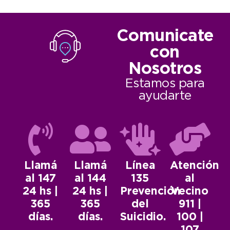
Comunicate
con
Nosotros
Estamos para
ayudarte
Llamá
Llamá
Línea
Atención
al 147
al 144
135
al
24 hs |
24 hs |
Prevención
Vecino
365
365
del
911 |
días.
días.
Suicidio.
100 |
107